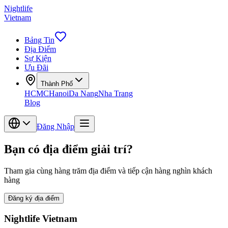
Nightlife
Vietnam
Bảng Tin
Địa Điểm
Sự Kiện
Ưu Đãi
Thành Phố
HCMC
Hanoi
Da Nang
Nha Trang
Blog
Đăng Nhập
Bạn có địa điểm giải trí?
Tham gia cùng hàng trăm địa điểm và tiếp cận hàng nghìn khách
hàng
Đăng ký địa điểm
Nightlife Vietnam