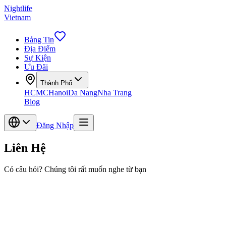
Nightlife
Vietnam
Bảng Tin
Địa Điểm
Sự Kiện
Ưu Đãi
Thành Phố
HCMC
Hanoi
Da Nang
Nha Trang
Blog
Đăng Nhập
Liên Hệ
Có câu hỏi? Chúng tôi rất muốn nghe từ bạn