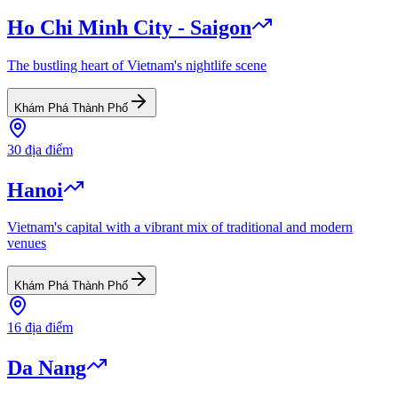
Ho Chi Minh City - Saigon
The bustling heart of Vietnam's nightlife scene
Khám Phá Thành Phố
30
địa điểm
Hanoi
Vietnam's capital with a vibrant mix of traditional and modern
venues
Khám Phá Thành Phố
16
địa điểm
Da Nang